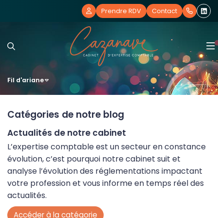
Prendre RDV
Contact
Fil d'ariane
Notre cabinet
Nos expertises
Notre histoire
Catégories de notre blog
Actualités de notre cabinet
Nos offres
Nos bureaux
Comptabilité et Fiscalité
L’expertise comptable est un secteur en constance
Actualités
Nos équipes
RH et Paie
Création d’entreprise
évolution, c’est pourquoi notre cabinet suit et
analyse l’évolution des réglementations impactant
votre profession et vous informe en temps réel des
Blog
Nos outils collaboratifs
Création d'entreprise
Essentiel
Actualités
actualités.
Vos témoignages
Juridique d’entreprise
Révision des comptes & bilan
Guide de la facturation électronique
Accéder à la catégorie