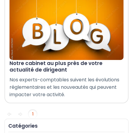
Recrutement
Patrimoine
Gestion RH et paie
Échéanciers
Simulateurs
Notre cabinet au plus près de votre
actualité de dirigeant
Nos experts-comptables suivent les évolutions
réglementaires et les nouveautés qui peuvent
impacter votre activité.
1
Catégories