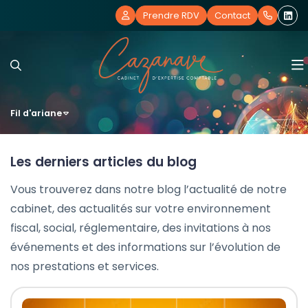
Prendre RDV
Contact
Fil d'ariane
Notre cabinet
Nos expertises
Notre histoire
Les derniers articles du blog
Nos offres
Nos bureaux
Comptabilité et Fiscalité
Vous trouverez dans notre blog l’actualité de notre
cabinet, des actualités sur votre environnement
Actualités
Nos équipes
RH et Paie
Création d’entreprise
fiscal, social, réglementaire, des invitations à nos
événements et des informations sur l’évolution de
Blog
Nos outils collaboratifs
Création d'entreprise
Essentiel
Actualités
nos prestations et services.
Vos témoignages
Juridique d’entreprise
Révision des comptes & bilan
Guide de la facturation électronique