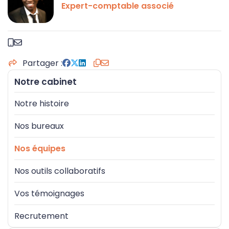
Expert-comptable associé
Recrutement
Patrimoine
Gestion RH et paie
Échéanciers
Simulateurs
Partager
Notre cabinet
Notre histoire
Nos bureaux
Nos équipes
Nos outils collaboratifs
Vos témoignages
Recrutement