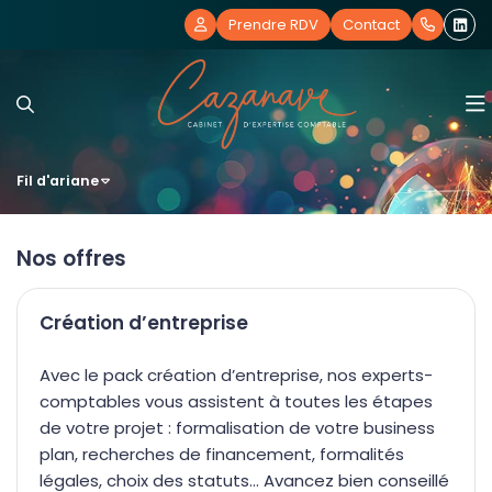
Prendre RDV
Contact
Fil d'ariane
Notre cabinet
Nos expertises
Notre histoire
Nos offres
Nos offres
Nos bureaux
Comptabilité et Fiscalité
Création d’entreprise
Actualités
Nos équipes
RH et Paie
Création d’entreprise
Avec le pack création d’entreprise, nos experts-
comptables vous assistent à toutes les étapes
Blog
Nos outils collaboratifs
Création d'entreprise
Essentiel
Actualités
de votre projet : formalisation de votre business
plan, recherches de financement, formalités
Vos témoignages
Juridique d’entreprise
Révision des comptes & bilan
Guide de la facturation électronique
légales, choix des statuts… Avancez bien conseillé