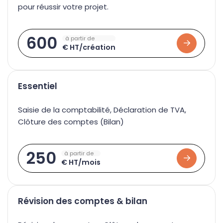
pour réussir votre projet.
Recrutement
Patrimoine
Gestion RH et paie
Échéanciers
600
à partir de
Simulateurs
€ HT/création
Essentiel
Saisie de la comptabilité, Déclaration de TVA,
Clôture des comptes (Bilan)
250
à partir de
€ HT/mois
Révision des comptes & bilan